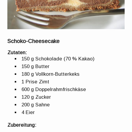
Schoko-Cheesecake
Zutaten:
150 g Schokolade (70 % Kakao)
150 g Butter
180 g Vollkorn-Butterkeks
1 Prise Zimt
600 g Doppelrahmfrischkäse
120 g Zucker
200 g Sahne
4 Eier
Zubereitung: