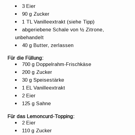
3 Eier
90 g Zucker
1 TL Vanilleextrakt (siehe Tipp)
abgeriebene Schale von ½ Zitrone,
unbehandelt
40 g Butter, zerlassen
Für die Füllung:
700 g Doppelrahm-Frischkäse
200 g Zucker
30 g Speisestärke
1 EL Vanilleextrakt
2 Eier
125 g Sahne
Für das Lemoncurd-Topping:
2 Eier
110 g Zucker