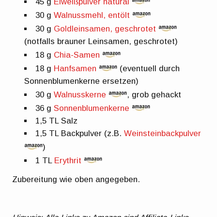
45 g
Eiweißpulver natural
30 g
Walnussmehl, entölt
30 g
Goldleinsamen, geschrotet
(notfalls brauner Leinsamen, geschrotet)
18 g
Chia-Samen
18 g
Hanfsamen
(eventuell durch
Sonnenblumenkerne ersetzen)
30 g
Walnusskerne
, grob gehackt
36 g
Sonnenblumenkerne
1,5 TL Salz
1,5 TL Backpulver (z.B.
Weinsteinbackpulver
)
1 TL
Erythrit
Zubereitung wie oben angegeben.