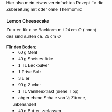
Hier also mein etwas vereinfachtes Rezept für die
Zubereitung mit oder ohne Thermomix:
Lemon Cheesecake
Zutaten für eine Backform mit 24 cm ∅ (innen),
das sind außen ca. 26 cm ∅
Für den Boden:
60 g Mehl
40 g Speisestärke
1 TL Backpulver
1 Prise Salz
3 Eier
90 g Zucker
1 TL Vanilleextrakt (siehe Tipp)
abgeriebene Schale von ½ Zitrone,
unbehandelt
40 g Butter, zerlassen