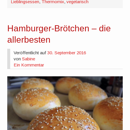
Lieblingsessen
,
Thermomix
,
vegetarisch
Hamburger-Brötchen – die
allerbesten
Veröffentlicht auf
30. September 2016
von
Sabine
Ein Kommentar