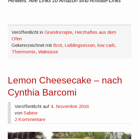
Hinweis: Alle Links zu Amazon sind Affiliate-Links
Veröffentlicht in
Grundrezepte
,
Herzhaftes aus dem
Ofen
Gekennzeichnet mit
Brot
,
Lieblingsessen
,
low carb
,
Thermomix
,
Walnüsse
Lemon Cheesecake – nach
Cynthia Barcomi
Veröffentlicht auf
4. November 2016
von
Sabine
2 Kommentare