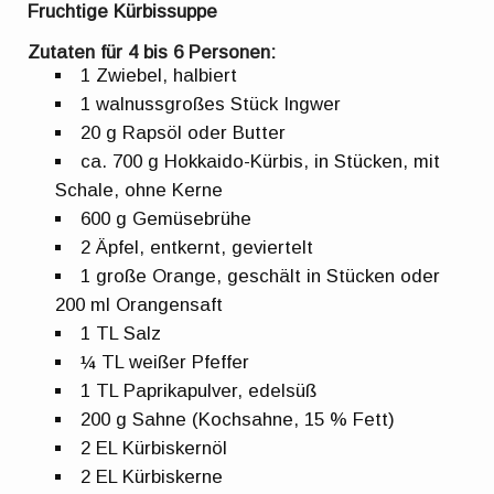
Fruchtige Kürbissuppe
Zutaten für 4 bis 6 Personen:
1 Zwiebel, halbiert
1 walnussgroßes Stück Ingwer
20 g Rapsöl oder Butter
ca. 700 g Hokkaido-Kürbis, in Stücken, mit
Schale, ohne Kerne
600 g Gemüsebrühe
2 Äpfel, entkernt, geviertelt
1 große Orange, geschält in Stücken oder
200 ml Orangensaft
1 TL Salz
¼ TL weißer Pfeffer
1 TL Paprikapulver, edelsüß
200 g Sahne (Kochsahne, 15 % Fett)
2 EL Kürbiskernöl
2 EL Kürbiskerne