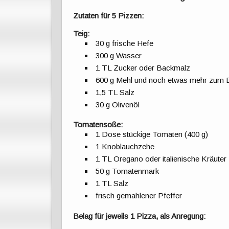
Zutaten für 5 Pizzen:
Teig:
30 g frische Hefe
300 g Wasser
1 TL Zucker oder Backmalz
600 g Mehl und noch etwas mehr zum
1,5 TL Salz
30 g Olivenöl
Tomatensoße:
1 Dose stückige Tomaten (400 g)
1 Knoblauchzehe
1 TL Oregano oder italienische Kräuter
50 g Tomatenmark
1 TL Salz
frisch gemahlener Pfeffer
Belag für jeweils 1 Pizza, als Anregung: