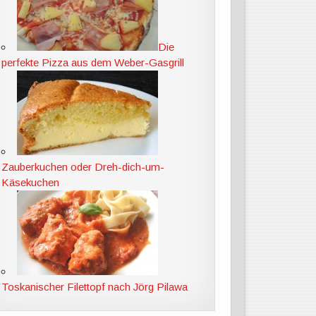
Die
perfekte Pizza aus dem Weber-Gasgrill
Zauberkuchen oder Dreh-dich-um-
Käsekuchen
Toskanischer Filettopf nach Jörg Pilawa