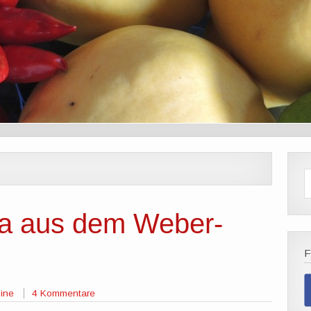
za aus dem Weber-
ine
4 Kommentare