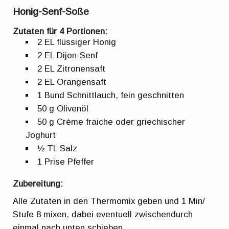
Honig-Senf-Soße
Zutaten für 4 Portionen:
2 EL flüssiger Honig
2 EL Dijon-Senf
2 EL Zitronensaft
2 EL Orangensaft
1 Bund Schnittlauch, fein geschnitten
50 g Olivenöl
50 g Crème fraiche oder griechischer
Joghurt
½ TL Salz
1 Prise Pfeffer
Zubereitung:
Alle Zutaten in den Thermomix geben und 1 Min/
Stufe 8 mixen, dabei eventuell zwischendurch
einmal nach unten schieben.