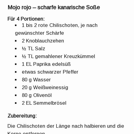
Mojo rojo – scharfe kanarische Soße
Für 4 Portionen:
1 bis 2 rote Chilischoten, je nach
gewünschter Schärfe
2 Knoblauchzehen
½ TL Salz
½ TL gemahlener Kreuzkümmel
1 EL Paprika edelsüß
etwas schwarzer Pfeffer
80 g Wasser
20 g Weißweinessig
80 g Olivenöl
2 EL Semmelbrösel
Zubereitung:
Die Chilischoten der Länge nach halbieren und die
Kerne entfernen.