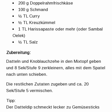
200 g Doppelrahmfrischkäse
100 g Schmand
½ TL Curry
½ TL Kreuzkümmel
1 TL Harissapaste oder mehr (oder Sambal
Oelek)
½ TL Salz
Zubereitung:
Datteln und Knoblauchzehe in den Mixtopf geben
und 8 Sek/Stufe 9 zerkleinern, alles mit dem Spatel
nach unten schieben.
Die restlichen Zutaten zugeben und ca. 20
Sek/Stufe 5 vermischen.
Tipp:
Der Datteldip schmeckt lecker zu Gemüsesticks