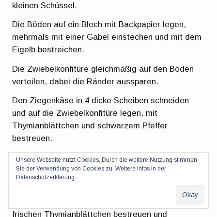
kleinen Schüssel.
Die Böden auf ein Blech mit Backpapier legen,
mehrmals mit einer Gabel einstechen und mit dem
Eigelb bestreichen.
Die Zwiebelkonfitüre gleichmäßig auf den Böden
verteilen, dabei die Ränder aussparen.
Den Ziegenkäse in 4 dicke Scheiben schneiden
und auf die Zwiebelkonfitüre legen, mit
Thymianblättchen und schwarzem Pfeffer
bestreuen.
Die Tartelettes etwa 20 Minuten backen, bis die
Unsere Webseite nutzt Cookies. Durch die weitere Nutzung stimmen
Sie der Verwendung von Cookies zu. Weitere Infos in der
Ränder goldbraun sind.
Datenschutzerklärung.
Die Ziegenkäse-Tartelettes mit der Crema di
Balsamico beträufeln, eventuell nochmal mit
frischen Thymianblättchen bestreuen und