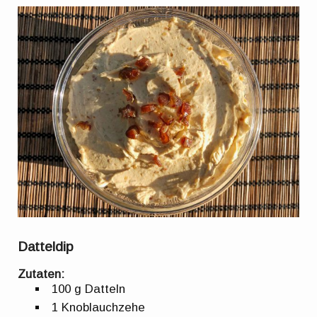
Datteldip
Zutaten:
100 g Datteln
1 Knoblauchzehe