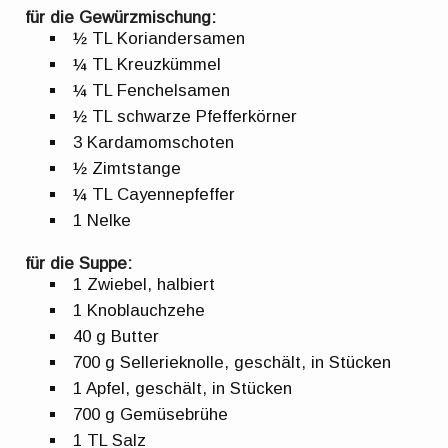
für die Gewürzmischung:
½ TL Koriandersamen
¼ TL Kreuzkümmel
¼ TL Fenchelsamen
½ TL schwarze Pfefferkörner
3 Kardamomschoten
½ Zimtstange
¼ TL Cayennepfeffer
1 Nelke
für die Suppe:
1 Zwiebel, halbiert
1 Knoblauchzehe
40 g Butter
700 g Sellerieknolle, geschält, in Stücken
1 Apfel, geschält, in Stücken
700 g Gemüsebrühe
1 TL Salz