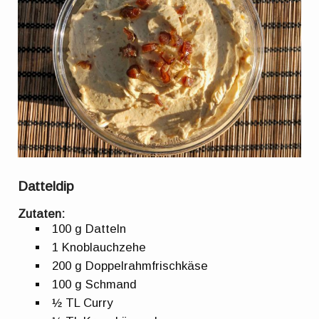
Datteldip
Zutaten:
100 g Datteln
1 Knoblauchzehe
200 g Doppelrahmfrischkäse
100 g Schmand
½ TL Curry