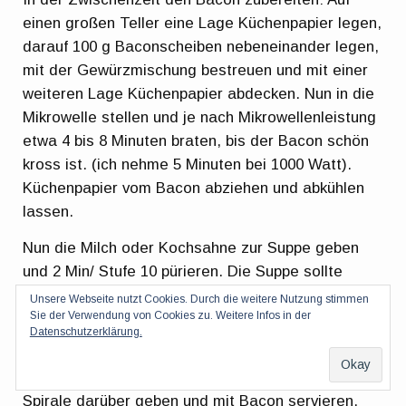
einen großen Teller eine Lage Küchenpapier legen,
darauf 100 g Baconscheiben nebeneinander legen,
mit der Gewürzmischung bestreuen und mit einer
weiteren Lage Küchenpapier abdecken. Nun in die
Mikrowelle stellen und je nach Mikrowellenleistung
etwa 4 bis 8 Minuten braten, bis der Bacon schön
kross ist. (ich nehme 5 Minuten bei 1000 Watt).
Küchenpapier vom Bacon abziehen und abkühlen
lassen.
Nun die Milch oder Kochsahne zur Suppe geben
und 2 Min/ Stufe 10 pürieren. Die Suppe sollte
schön dickflüssig sein, ansonsten noch mehr Milch
Unsere Webseite nutzt Cookies. Durch die weitere Nutzung stimmen
Sie der Verwendung von Cookies zu. Weitere Infos in der
oder Kochsahne zugeben.
Datenschutzerklärung.
Die Suppe in Schalen oder Tellern anrichten, mit
etwas Gewürzmischung bestreuen, den Honig als
Spirale darüber geben und mit Bacon servieren.