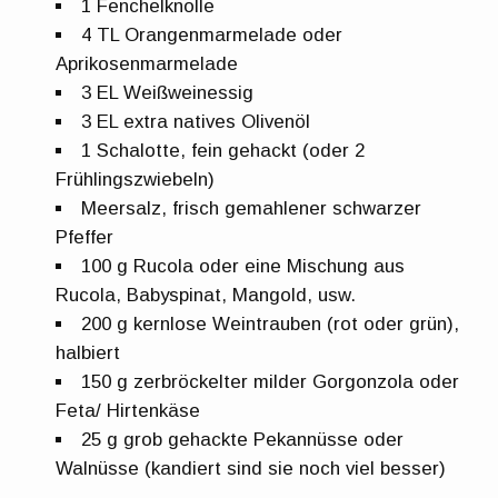
1 Fenchelknolle
4 TL Orangenmarmelade oder
Aprikosenmarmelade
3 EL Weißweinessig
3 EL extra natives Olivenöl
1 Schalotte, fein gehackt (oder 2
Frühlingszwiebeln)
Meersalz, frisch gemahlener schwarzer
Pfeffer
100 g Rucola oder eine Mischung aus
Rucola, Babyspinat, Mangold, usw.
200 g kernlose Weintrauben (rot oder grün),
halbiert
150 g zerbröckelter milder Gorgonzola oder
Feta/ Hirtenkäse
25 g grob gehackte Pekannüsse oder
Walnüsse (kandiert sind sie noch viel besser)