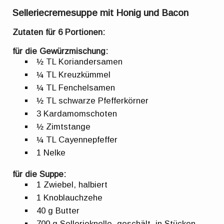
Selleriecremesuppe mit Honig und Bacon
Zutaten für 6 Portionen:
für die Gewürzmischung:
½ TL Koriandersamen
¼ TL Kreuzkümmel
¼ TL Fenchelsamen
½ TL schwarze Pfefferkörner
3 Kardamomschoten
½ Zimtstange
¼ TL Cayennepfeffer
1 Nelke
für die Suppe:
1 Zwiebel, halbiert
1 Knoblauchzehe
40 g Butter
700 g Sellerieknolle, geschält, in Stücken