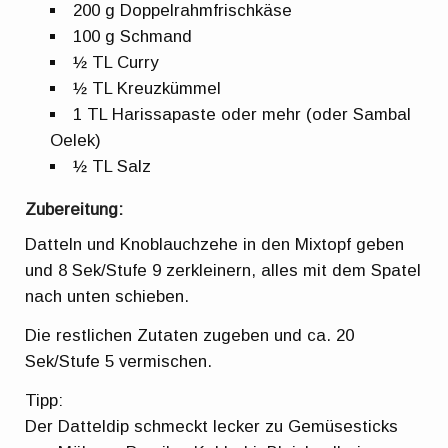
200 g Doppelrahmfrischkäse
100 g Schmand
½ TL Curry
½ TL Kreuzkümmel
1 TL Harissapaste oder mehr (oder Sambal
Oelek)
½ TL Salz
Zubereitung:
Datteln und Knoblauchzehe in den Mixtopf geben
und 8 Sek/Stufe 9 zerkleinern, alles mit dem Spatel
nach unten schieben.
Die restlichen Zutaten zugeben und ca. 20
Sek/Stufe 5 vermischen.
Tipp:
Der Datteldip schmeckt lecker zu Gemüsesticks