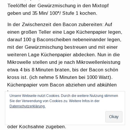
Teelöffel der Gewürzmischung in den Mixtopf
geben und 35 Min/ 100°/ Stufe 1 kochen.
In der Zwischenzeit den Bacon zubereiten: Auf
einen großen Teller eine Lage Küchenpapier legen,
darauf 100 g Baconscheiben nebeneinander legen,
mit der Gewürzmischung bestreuen und mit einer
weiteren Lage Küchenpapier abdecken. Nun in die
Mikrowelle stellen und je nach Mikrowellenleistung
etwa 4 bis 8 Minuten braten, bis der Bacon schön
kross ist. (ich nehme 5 Minuten bei 1000 Watt).
Küchenpapier vom Bacon abziehen und abkühlen
lassen.
Unsere Webseite nutzt Cookies. Durch die weitere Nutzung stimmen
Sie der Verwendung von Cookies zu. Weitere Infos in der
Nun die Milch oder Kochsahne zur Suppe geben
Datenschutzerklärung.
und 2 Min/ Stufe 10 pürieren. Die Suppe sollte
schön dickflüssig sein, ansonsten noch mehr Milch
oder Kochsahne zugeben.