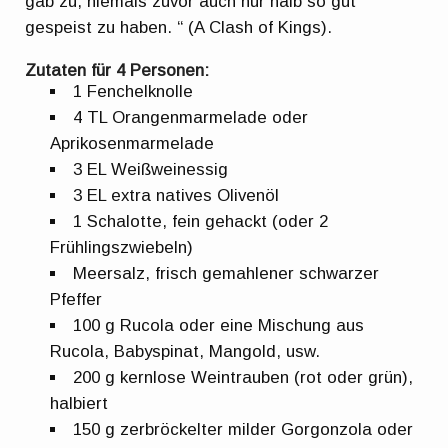
gab zu, niemals zuvor auch nur halb so gut
gespeist zu haben. “ (A Clash of Kings).
Zutaten für 4 Personen:
1 Fenchelknolle
4 TL Orangenmarmelade oder
Aprikosenmarmelade
3 EL Weißweinessig
3 EL extra natives Olivenöl
1 Schalotte, fein gehackt (oder 2
Frühlingszwiebeln)
Meersalz, frisch gemahlener schwarzer
Pfeffer
100 g Rucola oder eine Mischung aus
Rucola, Babyspinat, Mangold, usw.
200 g kernlose Weintrauben (rot oder grün),
halbiert
150 g zerbröckelter milder Gorgonzola oder