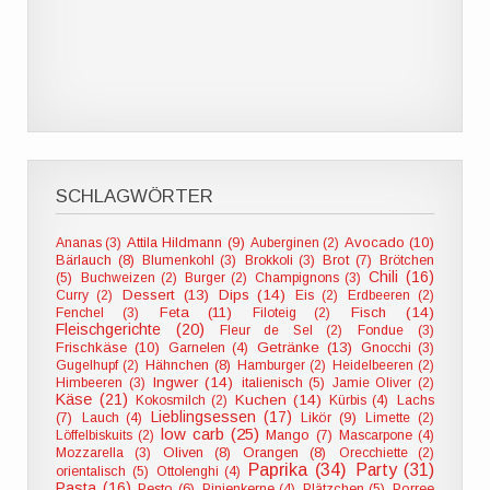
SCHLAGWÖRTER
Attila Hildmann (9)
Avocado (10)
Ananas (3)
Auberginen (2)
Bärlauch (8)
Blumenkohl (3)
Brokkoli (3)
Brot (7)
Brötchen
Chili (16)
(5)
Buchweizen (2)
Burger (2)
Champignons (3)
Dessert (13)
Dips (14)
Curry (2)
Eis (2)
Erdbeeren (2)
Feta (11)
Fisch (14)
Fenchel (3)
Filoteig (2)
Fleischgerichte (20)
Fleur de Sel (2)
Fondue (3)
Frischkäse (10)
Getränke (13)
Garnelen (4)
Gnocchi (3)
Hähnchen (8)
Gugelhupf (2)
Hamburger (2)
Heidelbeeren (2)
Ingwer (14)
Himbeeren (3)
italienisch (5)
Jamie Oliver (2)
Käse (21)
Kuchen (14)
Kokosmilch (2)
Kürbis (4)
Lachs
Lieblingsessen (17)
Likör (9)
(7)
Lauch (4)
Limette (2)
low carb (25)
Löffelbiskuits (2)
Mango (7)
Mascarpone (4)
Oliven (8)
Orangen (8)
Mozzarella (3)
Orecchiette (2)
Paprika (34)
Party (31)
orientalisch (5)
Ottolenghi (4)
Pasta (16)
Pesto (6)
Pinienkerne (4)
Plätzchen (5)
Porree