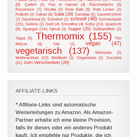
(6)
Quitten (2)
Ras el Hanout (4)
Räucherlachs (5)
Rezension (7)
Ricotta (3)
Rote Bete (6)
Rote Linsen (2)
Salat (26)
Rotkohl (3)
Safran (6)
Sansibar (5)
Sauerkirschen
schnell (40)
Schokolade
(2)
Sauerkraut (3)
Schinken (2)
(15)
Soße (10)
spanisch
Sellerie (2)
Senf (4)
Smoothie (4)
Suppe (25)
(9)
Spargel (14)
Spinat (3)
Süßkartoffeln (2)
Thermomix (155)
Tapas (5)
Tim
vegan (47)
Mälzer (6)
Tofu (2)
vegetarisch (137)
Walnüsse (2)
Weihnachten (10)
Zucchini
Weißkohl (3)
Ziegenkäse (2)
zum Verschenken (26)
(11)
AFFILIATE-LINKS
* Affiliate-Links sind automatische
Weiterleitungen zu Amazon. Als Amazon-
Partner erhalte ich eine kleine Provision,
falls ihr dieses oder ein anderes Produkt
kauft. Ich empfehle nur Produkte, die ich