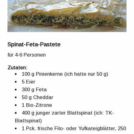
Spinat-Feta-Pastete
für 4-6 Personen
Zutaten:
100 g Pinienkerne (ich hatte nur 50 g)
5 Eier
300 g Feta
50 g Cheddar
1 Bio-Zitrone
400 g junger zarter Blattspinat (ich: TK-
Blattspinat)
1 Pck. frische Filo- oder Yufkateigblätter, 250