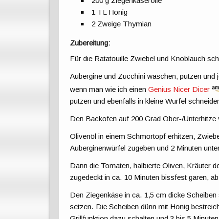
200 g Ziegenkäserolle
1 TL Honig
2 Zweige Thymian
Zubereitung:
Für die Ratatouille Zwiebel und Knoblauch sch
Aubergine und Zucchini waschen, putzen und j
wenn man wie ich einen
Genius Nicer Dicer
putzen und ebenfalls in kleine Würfel schneide
Den Backofen auf 200 Grad Ober-/Unterhitze 
Olivenöl in einem Schmortopf erhitzen, Zwiebe
Auberginenwürfel zugeben und 2 Minuten unter
Dann die Tomaten, halbierte Oliven, Kräuter d
zugedeckt in ca. 10 Minuten bissfest garen, a
Den Ziegenkäse in ca. 1,5 cm dicke Scheiben 
setzen. Die Scheiben dünn mit Honig bestreich
Grillfunktion dazu schalten und 3 bis 5 Minuten