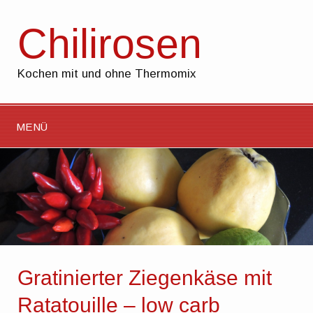
Chilirosen
Kochen mit und ohne Thermomix
MENÜ
Gratinierter Ziegenkäse mit
Ratatouille – low carb