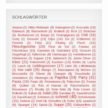
SCHLAGWÖRTER
Attila Hildmann (9)
Avocado (10)
Ananas (3)
Auberginen (2)
Bärlauch (8)
Blumenkohl (3)
Brokkoli (3)
Brot (7)
Brötchen
Chili (16)
(5)
Buchweizen (2)
Burger (2)
Champignons (3)
Dessert (13)
Dips (14)
Curry (2)
Eis (2)
Erdbeeren (2)
Feta (11)
Fisch (14)
Fenchel (3)
Filoteig (2)
Fleischgerichte (20)
Fleur de Sel (2)
Fondue (3)
Frischkäse (10)
Getränke (13)
Garnelen (4)
Gnocchi (3)
Hähnchen (8)
Gugelhupf (2)
Hamburger (2)
Heidelbeeren (2)
Ingwer (14)
Himbeeren (3)
italienisch (5)
Jamie Oliver (2)
Käse (21)
Kuchen (14)
Kokosmilch (2)
Kürbis (4)
Lachs
Lieblingsessen (17)
Likör (9)
(7)
Lauch (4)
Löffelbiskuits
low carb (25)
(2)
Mango (7)
Mascarpone (4)
Melone (2)
Oliven (8)
Orangen (8)
Mozzarella (3)
Orecchiette (2)
Paprika (34)
Party (31)
orientalisch (5)
Ottolenghi (4)
Pasta (16)
Pesto (6)
Pinienkerne (4)
Plätzchen (5)
Porree
(6)
Quitten (2)
Ras el Hanout (4)
Räucherlachs (5)
Rezension (7)
Ricotta (3)
Rote Bete (6)
Rote Linsen (2)
Salat (26)
Rotkohl (3)
Safran (6)
Sansibar (5)
Sauerkirschen
schnell (40)
Schokolade
(2)
Sauerkraut (3)
Schinken (2)
(15)
Soße (10)
spanisch
Sellerie (2)
Senf (4)
Smoothie (4)
Suppe (25)
(9)
Spargel (14)
Spinat (3)
Süßkartoffeln (2)