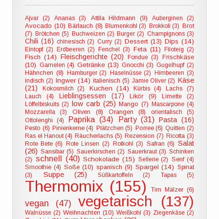
Attila Hildmann (9)
Ajvar (2)
Ananas (3)
Auberginen (2)
Avocado (10)
Bärlauch (8)
Blumenkohl (3)
Brokkoli (3)
Brot
(7)
Brötchen (5)
Buchweizen (2)
Burger (2)
Champignons (3)
Chili (16)
Dessert (13)
Dips (14)
chinesisch (2)
Curry (2)
Feta (11)
Eintopf (2)
Erdbeeren (2)
Fenchel (3)
Filoteig (2)
Fleischgerichte (20)
Fisch (14)
Frischkäse
Fondue (3)
(10)
Getränke (13)
Garnelen (4)
Gnocchi (3)
Gugelhupf (2)
Hähnchen (8)
Hamburger (2)
Haselnüsse (2)
Himbeeren (3)
Käse
Ingwer (14)
indisch (2)
italienisch (5)
Jamie Oliver (2)
(21)
Kuchen (14)
Kokosmilch (2)
Kürbis (4)
Lachs (7)
Lieblingsessen (17)
Likör (9)
Lauch (4)
Limette (2)
low carb (25)
Löffelbiskuits (2)
Mango (7)
Mascarpone (4)
Oliven (8)
Orangen (8)
Mozzarella (3)
orientalisch (5)
Paprika (34)
Party (31)
Pasta (16)
Ottolenghi (4)
Pesto (6)
Pinienkerne (4)
Plätzchen (5)
Porree (6)
Quitten (2)
Ras el Hanout (4)
Räucherlachs (5)
Rezension (7)
Ricotta (3)
Salat
Rote Bete (6)
Rote Linsen (2)
Rotkohl (3)
Safran (6)
(26)
Sansibar (5)
Sauerkirschen (2)
Sauerkraut (3)
Schinken
schnell (40)
Schokolade (15)
(2)
Sellerie (2)
Senf (4)
Soße (10)
spanisch (9)
Spargel (14)
Smoothie (4)
Spinat
Suppe (25)
(3)
Süßkartoffeln (2)
Tapas (5)
Thermomix (155)
Tim Mälzer (6)
vegetarisch (137)
vegan (47)
Weihnachten (10)
Walnüsse (2)
Weißkohl (3)
Ziegenkäse (2)