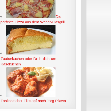
Die
perfekte Pizza aus dem Weber-Gasgrill
Zauberkuchen oder Dreh-dich-um-
Käsekuchen
Toskanischer Filettopf nach Jörg Pilawa