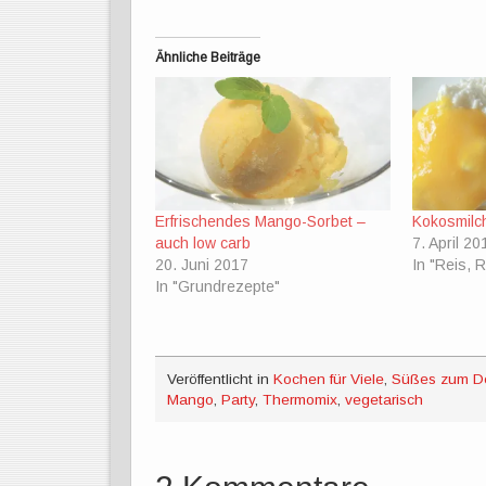
Ähnliche Beiträge
Erfrischendes Mango-Sorbet –
Kokosmilc
auch low carb
7. April 20
20. Juni 2017
In "Reis, R
In "Grundrezepte"
Veröffentlicht in
Kochen für Viele
,
Süßes zum De
Mango
,
Party
,
Thermomix
,
vegetarisch