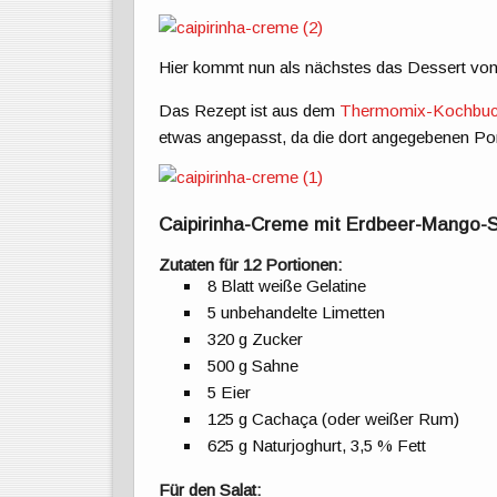
Hier kommt nun als nächstes das Dessert v
Das Rezept ist aus dem
Thermomix-Kochbuch 
etwas angepasst, da die dort angegebenen Po
Caipirinha-Creme mit Erdbeer-Mango-S
Zutaten für 12 Portionen:
8 Blatt weiße Gelatine
5 unbehandelte Limetten
320 g Zucker
500 g Sahne
5 Eier
125 g Cachaça (oder weißer Rum)
625 g Naturjoghurt, 3,5 % Fett
Für den Salat: