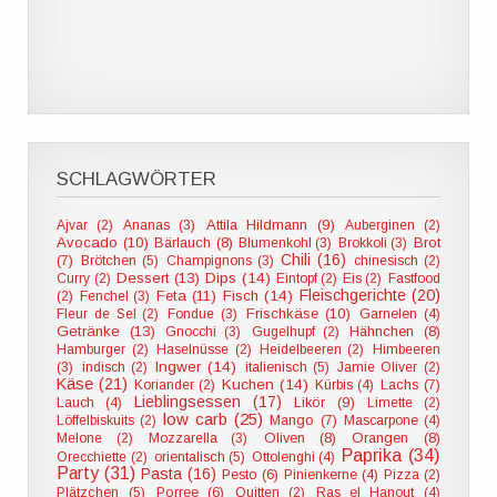
SCHLAGWÖRTER
Attila Hildmann (9)
Ajvar (2)
Ananas (3)
Auberginen (2)
Avocado (10)
Bärlauch (8)
Blumenkohl (3)
Brokkoli (3)
Brot
Chili (16)
(7)
Brötchen (5)
Champignons (3)
chinesisch (2)
Dessert (13)
Dips (14)
Curry (2)
Eintopf (2)
Eis (2)
Fastfood
Fleischgerichte (20)
Feta (11)
Fisch (14)
(2)
Fenchel (3)
Frischkäse (10)
Fleur de Sel (2)
Fondue (3)
Garnelen (4)
Getränke (13)
Hähnchen (8)
Gnocchi (3)
Gugelhupf (2)
Hamburger (2)
Haselnüsse (2)
Heidelbeeren (2)
Himbeeren
Ingwer (14)
(3)
indisch (2)
italienisch (5)
Jamie Oliver (2)
Käse (21)
Kuchen (14)
Koriander (2)
Kürbis (4)
Lachs (7)
Lieblingsessen (17)
Likör (9)
Lauch (4)
Limette (2)
low carb (25)
Löffelbiskuits (2)
Mango (7)
Mascarpone (4)
Oliven (8)
Orangen (8)
Melone (2)
Mozzarella (3)
Paprika (34)
Orecchiette (2)
orientalisch (5)
Ottolenghi (4)
Party (31)
Pasta (16)
Pesto (6)
Pinienkerne (4)
Pizza (2)
Plätzchen (5)
Porree (6)
Quitten (2)
Ras el Hanout (4)