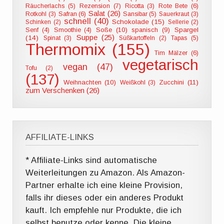
Räucherlachs (5)
Rezension (7)
Ricotta (3)
Rote Bete (6)
Salat (26)
Rotkohl (3)
Safran (6)
Sansibar (5)
Sauerkraut (3)
schnell (40)
Schokolade (15)
Schinken (2)
Sellerie (2)
Soße (10)
spanisch (9)
Spargel
Senf (4)
Smoothie (4)
Suppe (25)
(14)
Spinat (3)
Süßkartoffeln (2)
Tapas (5)
Thermomix (155)
Tim Mälzer (6)
vegetarisch
vegan (47)
Tofu (2)
(137)
Weihnachten (10)
Zucchini (11)
Weißkohl (3)
zum Verschenken (26)
AFFILIATE-LINKS
* Affiliate-Links sind automatische
Weiterleitungen zu Amazon. Als Amazon-
Partner erhalte ich eine kleine Provision,
falls ihr dieses oder ein anderes Produkt
kauft. Ich empfehle nur Produkte, die ich
selbst benutze oder kenne. Die kleine