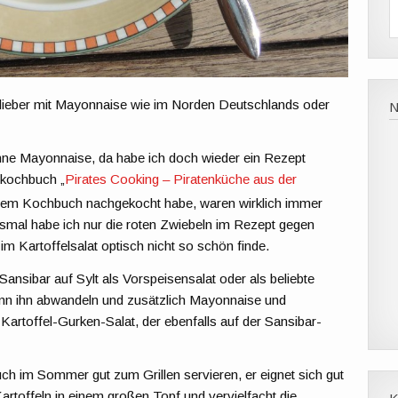
, lieber mit Mayonnaise wie im Norden Deutschlands oder
ohne Mayonnaise, da habe ich doch wieder ein Rezept
skochbuch „
Pirates Cooking – Piratenküche aus der
diesem Kochbuch nachgekocht habe, waren wirklich immer
iesmal habe ich nur die roten Zwiebeln im Rezept gegen
im Kartoffelsalat optisch nicht so schön finde.
 Sansibar auf Sylt als Vorspeisensalat oder als beliebte
ann ihn abwandeln und zusätzlich Mayonnaise und
Kartoffel-Gurken-Salat, der ebenfalls auf der Sansibar-
h im Sommer gut zum Grillen servieren, er eignet sich gut
artoffeln in einem großen Topf und vervielfacht die